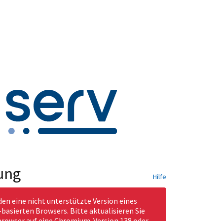
ung
Hilfe
den eine nicht unterstützte Version eines
asierten Browsers. Bitte aktualisieren Sie
rowser auf eine Chromium-Version 138 oder